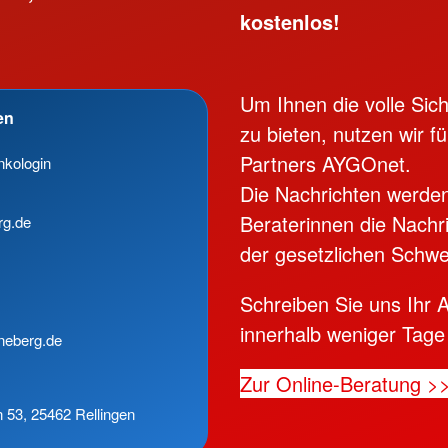
kostenlos!
Um Ihnen die volle Sic
en
zu bieten, nutzen wir f
Partners AYGOnet.
kologin
Die Nachrichten werden
Beraterinnen die Nachr
rg.de
der gesetzlichen Schwei
Schreiben Sie uns Ihr 
innerhalb weniger Tage
nneberg.de
Zur Online-Beratung >
53, 25462 Rellingen