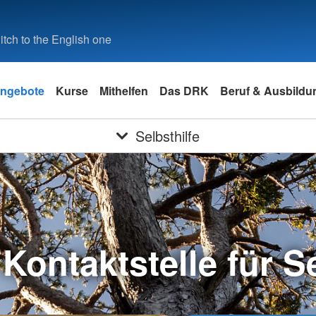
tch to the English one
ngebote
Kurse
Mithelfen
Das DRK
Beruf & Ausbildu
Selbsthilfe
 Kontaktstelle für Se