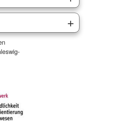
en
leswig-