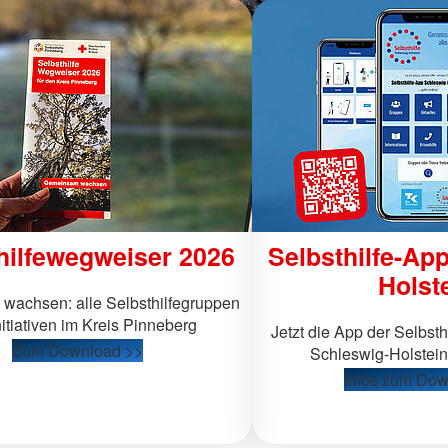
hilfewegweiser 2026
Selbsthilfe-Ap
Holst
achsen: alle Selbsthilfegruppen
itiativen im Kreis Pinneberg
Jetzt die App der Selbsthi
Zum Download >>
Schleswig-Holstei
Infos zum Dow