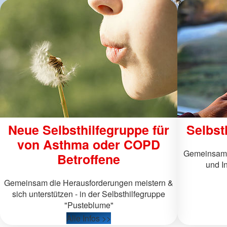
Neue Selbsthilfegruppe für
Selbst
von Asthma oder COPD
Gemeinsam w
Betroffene
und In
Gemeinsam die Herausforderungen meistern &
sich unterstützen - in der Selbsthilfegruppe
"Pusteblume"
Alle Infos >>