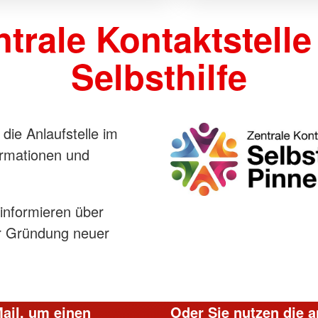
trale Kontaktstelle
Selbsthilfe
 die Anlaufstelle im
formationen und
 informieren über
r Gründung neuer
Mail, um einen
Oder Sie nutzen die 