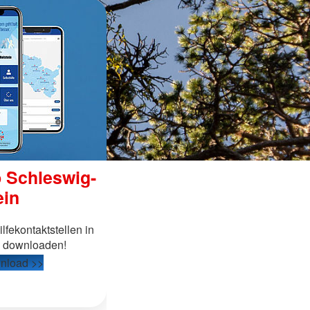
p Schleswig-
ein
lfekontaktstellen in
n downloaden!
nload >>