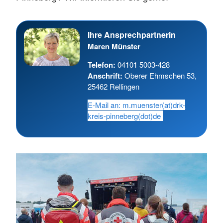
Ihre Ansprechpartnerin
Maren Münster
Telefon:
04101 5003-428
Anschrift:
Oberer Ehmschen 53,
25462 Rellingen
E-Mail an: m.muenster(at)drk-
kreis-pinneberg(dot)de