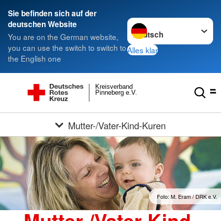
Sie befinden sich auf der
Sprache wechseln zu
deutschen Website
You are on the German website,
you can use the switch to switch to
Alles klar
the English one
Kreisverband
Pinneberg e.V.
Mutter-/Vater-Kind-Kuren
Foto: M. Eram / DRK e.V.
Mutter-/Vater-Kind-