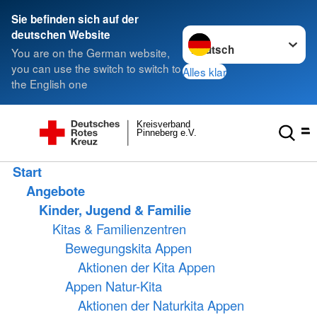
Sie befinden sich auf der
Sprache wechseln zu
deutschen Website
You are on the German website,
you can use the switch to switch to
Alles klar
the English one
Kreisverband
Pinneberg e.V.
Start
Angebote
Kinder, Jugend & Familie
Kitas & Familienzentren
Bewegungskita Appen
Aktionen der Kita Appen
Appen Natur-Kita
Aktionen der Naturkita Appen