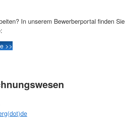
beiten? In unserem Bewerberportal finden Sie
:
te >>
chnungswesen
)
berg(dot)de