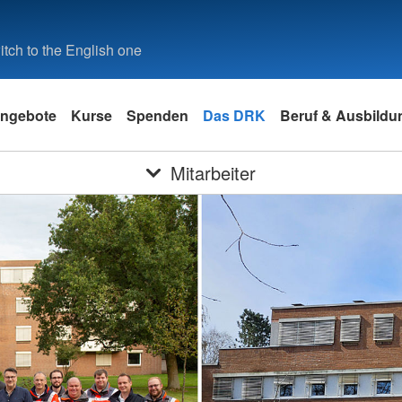
tch to the English one
ngebote
Kurse
Spenden
Das DRK
Beruf & Ausbildu
Mitarbeiter