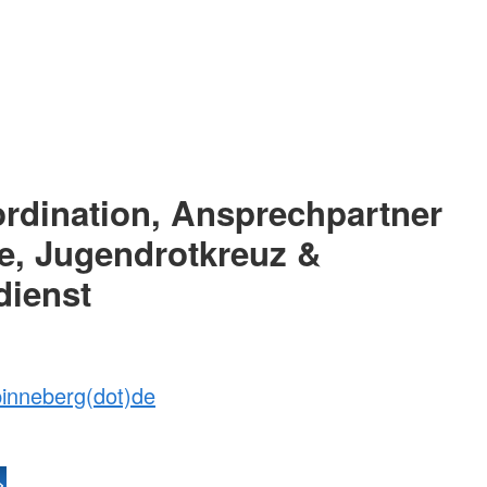
rdination, Ansprechpartner
ne, Jugendrotkreuz &
dienst
pinneberg(dot)de
>