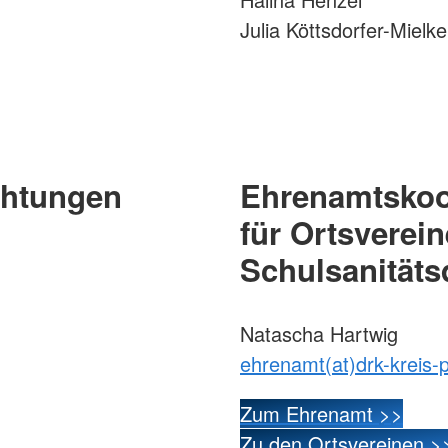
Julia Köttsdorfer-Mielke
chtungen
Ehrenamtskoo
für Ortsverei
Schulsanitäts
Natascha Hartwig
ehrenamt(at)drk-kreis-
Zum Ehrenamt >>
Zu den Ortsvereinen >