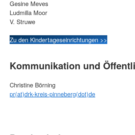
Gesine Meves
Ludmilla Moor
V. Struwe
Zu den Kindertageseinrichtungen >>
Kommunikation und Öffentli
Christine Börning
pr(at)drk-kreis-pinneberg(dot)de