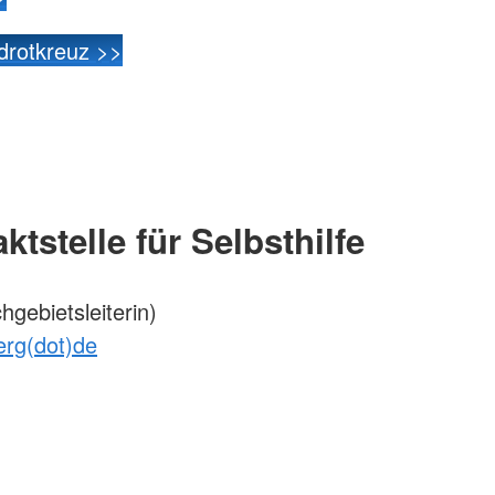
drotkreuz >>
ktstelle für Selbsthilfe
gebietsleiterin)
erg(dot)de