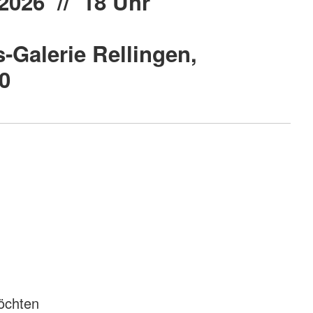
2026 // 18 Uhr
-Galerie Rellingen,
0
öchten