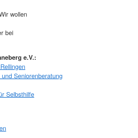
Wir wollen
r bei
neberg e.V.:
Rellingen
 und Seniorenberatung
ür Selbsthilfe
gen