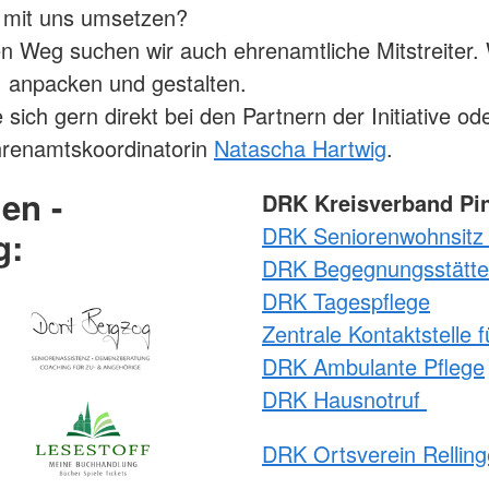
n mit uns umsetzen?
n Weg suchen wir auch ehrenamtliche Mitstreiter. 
 anpacken und gestalten.
sich gern direkt bei den Partnern der Initiative ode
hrenamtskoordinatorin
Natascha Hartwig
.
gen -
DRK Kreisverband Pin
DRK Seniorenwohnsitz 
g:
DRK Begegnungsstätte
DRK Tagespflege
Zentrale Kontaktstelle f
DRK Ambulante Pflege
DRK Hausnotruf
DRK Ortsverein Rellin