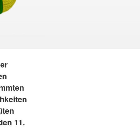
er
en
timmten
hkeiten
üten
den 11.