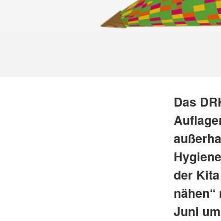
Das DRK
Auflage
außerha
Hygiene
der Kita
nähen“ 
Juni um 