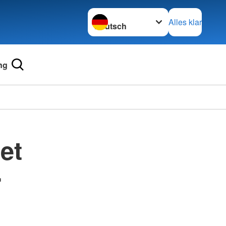
Sprache wechseln zu
Alles klar
ng
et
-