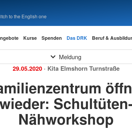
tch to the English one
ngebote
Kurse
Spenden
Das DRK
Beruf & Ausbildu
Meldung
29.05.2020
· Kita Elmshorn Turnstraße
amilienzentrum öffn
wieder: Schultüten
Nähworkshop