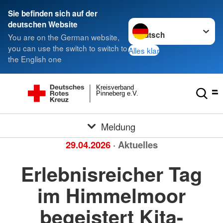
Sie befinden sich auf der
Sprache wechseln zu
deutschen Website
You are on the German website,
you can use the switch to switch to
Alles klar
the English one
Kreisverband
Pinneberg e.V.
Meldung
29.04.2026
· Aktuelles
Erlebnisreicher Tag
im Himmelmoor
begeistert Kita-