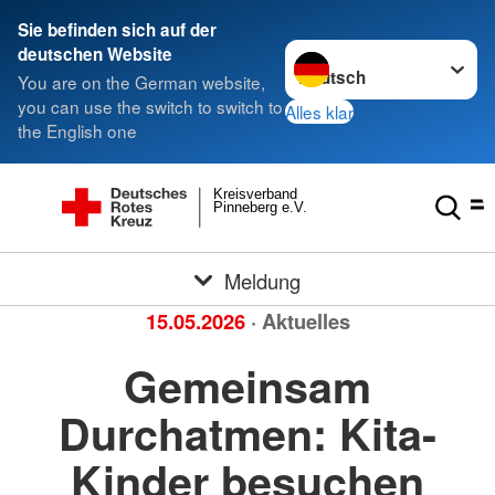
Sie befinden sich auf der
Sprache wechseln zu
deutschen Website
You are on the German website,
you can use the switch to switch to
Alles klar
the English one
Kreisverband
Pinneberg e.V.
Meldung
15.05.2026
· Aktuelles
Gemeinsam
Durchatmen: Kita-
Kinder besuchen