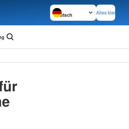
Sprache wechseln zu
Alles klar
ng
für
ne