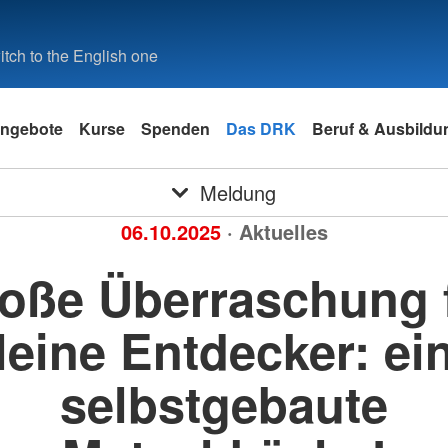
tch to the English one
ngebote
Kurse
Spenden
Das DRK
Beruf & Ausbildu
Meldung
06.10.2025
· Aktuelles
oße Überraschung 
leine Entdecker: ei
selbstgebaute