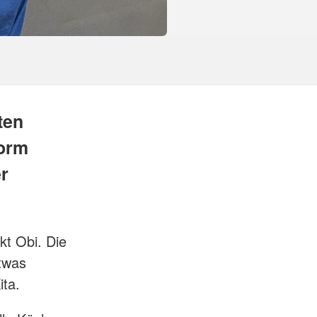
ten
Form
r
kt Obi. Die
etwas
ita.