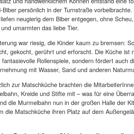
insatz und handwerklichem Können entstand eine to
i-Biber persönlich in der Turnstraße vorbeibrachte.
 liefen neugierig dem Biber entgegen, ohne Scheu
 und umarmten das liebe Tier.
terung war riesig, die Kinder kaum zu bremsen: S
ht, gekocht, gerührt und erforscht. Die Küche ist n
 fantasievolle Rollenspiele, sondern fördert auch d
rnehmung mit Wasser, Sand und anderen Naturmat
lich zur Matschküche brachten die MitarbeiterInn
lbahn, Kreide und Stifte mit – was für eine Überr
d die Murmelbahn nun in der großen Halle der Kit
m die Matschküche ihren Platz auf dem Außengel