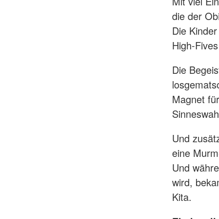
Mit viel E
die der Ob
Die Kinder
High-Fives
Die Begeis
losgematsc
Magnet für
Sinneswah
Und zusätz
eine Murme
Und währen
wird, beka
Kita.