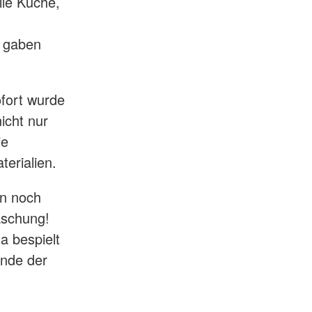
lle Küche,
, gaben
ofort wurde
icht nur
ie
erialien.
en noch
aschung!
a bespielt
ände der