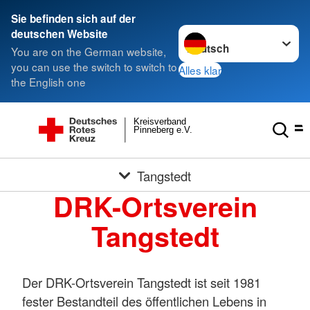
Sie befinden sich auf der
Sprache wechseln zu
deutschen Website
You are on the German website,
you can use the switch to switch to
Alles klar
the English one
Kreisverband
Pinneberg e.V.
Tangstedt
DRK-Ortsverein
Tangstedt
Der DRK-Ortsverein Tangstedt ist seit 1981
fester Bestandteil des öffentlichen Lebens in