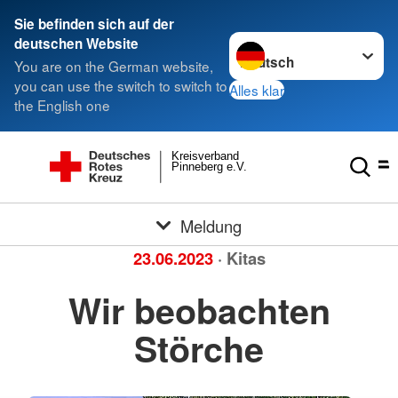
Sie befinden sich auf der
Sprache wechseln zu
deutschen Website
You are on the German website,
you can use the switch to switch to
Alles klar
the English one
Kreisverband
Pinneberg e.V.
Meldung
23.06.2023
· Kitas
Wir beobachten
Störche