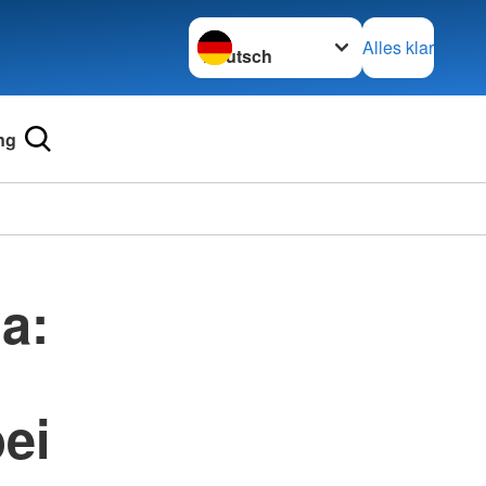
Sprache wechseln zu
Alles klar
ng
a:
ei