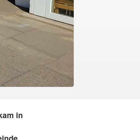
kam in
einde