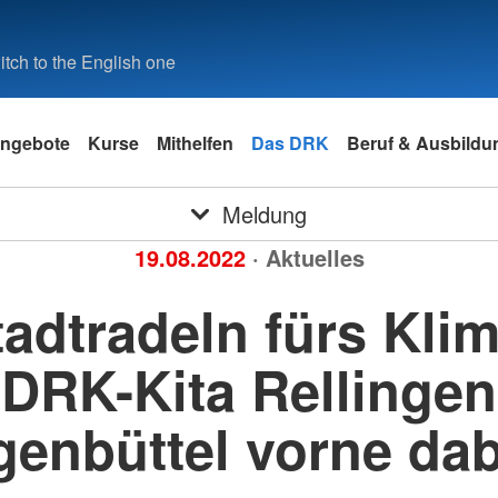
tch to the English one
ngebote
Kurse
Mithelfen
Das DRK
Beruf & Ausbildu
Meldung
19.08.2022
· Aktuelles
tadtradeln fürs Klim
DRK-Kita Rellingen
genbüttel vorne dab