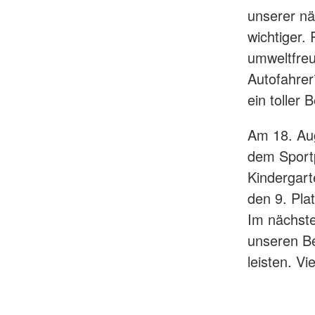
unserer n
wichtiger.
umweltfreu
Autofahrer
ein toller
Am 18. Au
dem Sportp
Kindergart
den 9. Pla
Im nächste
unseren Be
leisten. V