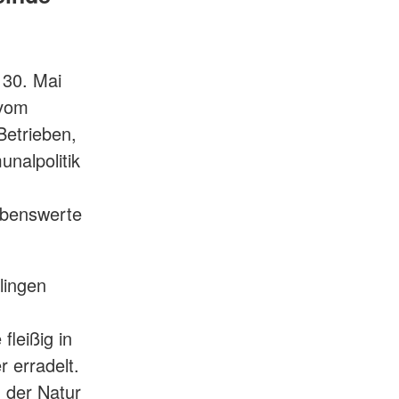
 30. Mai
 vom
Betrieben,
nalpolitik
lebenswerte
lingen
fleißig in
 erradelt.
n der Natur