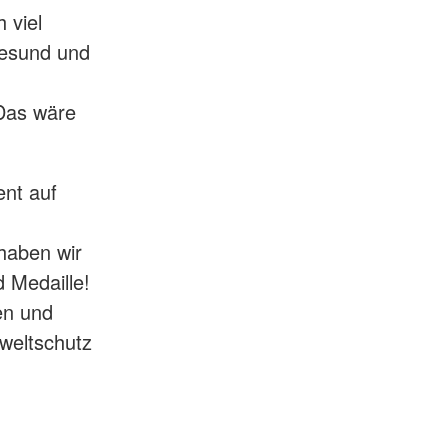
 viel
gesund und
 Das wäre
nt auf
haben wir
d Medaille!
en und
weltschutz