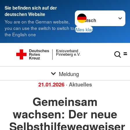
Sie befinden sich auf der
Sprache wechseln zu
deutschen Website
You are on the German website,
you can use the switch to switch to
Alles klar
the English one
Kreisverband
Pinneberg e.V.
Meldung
21.01.2026
· Aktuelles
Gemeinsam
wachsen: Der neue
Selbsthilfewegweiser