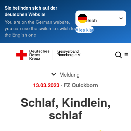
Sie befinden sich auf der
Sprache wechseln zu
deutschen Website
You are on the German website,
you can use the switch to switch to
Alles klar
the English one
Kreisverband
Pinneberg e.V.
Meldung
13.03.2023
· FZ Quickborn
Schlaf, Kindlein,
schlaf