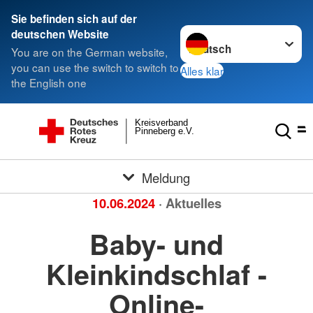
Sie befinden sich auf der
Sprache wechseln zu
deutschen Website
You are on the German website,
you can use the switch to switch to
Alles klar
the English one
Kreisverband
Pinneberg e.V.
Meldung
10.06.2024
· Aktuelles
Baby- und
Kleinkindschlaf -
Online-