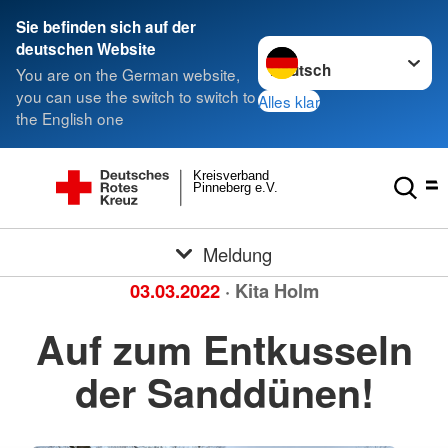
Sie befinden sich auf der
Sprache wechseln zu
deutschen Website
You are on the German website,
you can use the switch to switch to
Alles klar
the English one
Kreisverband
Pinneberg e.V.
Meldung
03.03.2022
· Kita Holm
Auf zum Entkusseln
der Sanddünen!