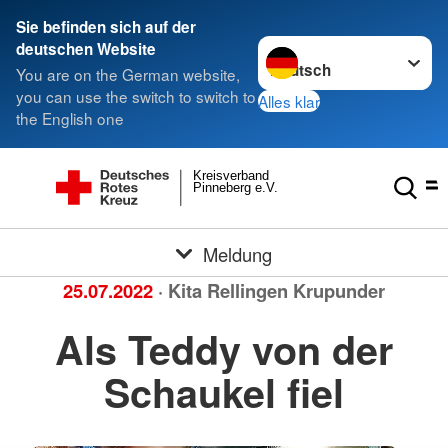
Sie befinden sich auf der
Sprache wechseln zu
deutschen Website
You are on the German website,
you can use the switch to switch to
Alles klar
the English one
Kreisverband
Pinneberg e.V.
Meldung
25.07.2022
· Kita Rellingen Krupunder
Als Teddy von der
Schaukel fiel