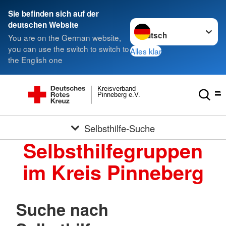
Sie befinden sich auf der
Sprache wechseln zu
deutschen Website
You are on the German website,
you can use the switch to switch to
Alles klar
the English one
Kreisverband
Pinneberg e.V.
Selbsthilfe-Suche
Selbsthilfegruppen
im Kreis Pinneberg
Suche nach