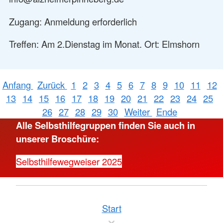
Zugang: Anmeldung erforderlich
Treffen: Am 2.Dienstag im Monat. Ort: Elmshorn
Anfang
Zurück
1
2
3
4
5
6
7
8
9
10
11
12
13
14
15
16
17
18
19
20
21
22
23
24
25
26
27
28
29
30
Weiter
Ende
Alle Selbsthilfegruppen finden Sie auch in
unserer Broschüre:
Selbsthilfewegweiser 2025
Start