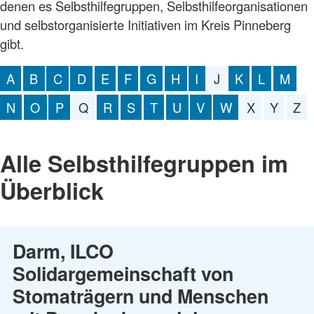
denen es Selbsthilfegruppen, Selbsthilfeorganisationen
und selbstorganisierte Initiativen im Kreis Pinneberg
gibt.
A
B
C
D
E
F
G
H
I
J
K
L
M
N
O
P
Q
R
S
T
U
V
W
X
Y
Z
Alle Selbsthilfegruppen im
Überblick
Darm, ILCO
Solidargemeinschaft von
Stomaträgern und Menschen