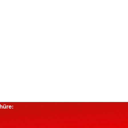
hüre: