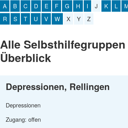
A
B
C
D
E
F
G
H
I
J
K
L
R
S
T
U
V
W
X
Y
Z
Alle Selbsthilfegruppen
Überblick
Depressionen, Rellingen
Depressionen
Zugang: offen