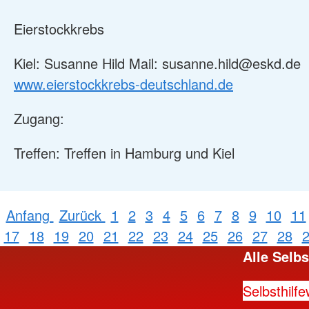
Eierstockkrebs
Kiel: Susanne Hild Mail: susanne.hild@eskd.de
www.eierstockkrebs-deutschland.de
Zugang:
Treffen: Treffen in Hamburg und Kiel
Anfang
Zurück
1
2
3
4
5
6
7
8
9
10
11
17
18
19
20
21
22
23
24
25
26
27
28
Alle Selb
Selbsthilf