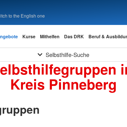
tch to the English one
ngebote
Kurse
Mithelfen
Das DRK
Beruf & Ausbildu
Selbsthilfe-Suche
elbsthilfegruppen 
Kreis Pinneberg
gruppen