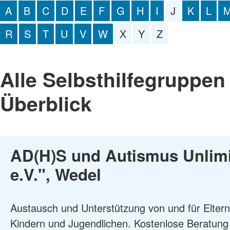
A
B
C
D
E
F
G
H
I
J
K
L
R
S
T
U
V
W
X
Y
Z
Alle Selbsthilfegruppen
Überblick
AD(H)S und Autismus Unlim
e.V.", Wedel
Austausch und Unterstützung von und für Eltern
Kindern und Jugendlichen. Kostenlose Beratun