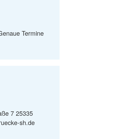
 Genaue Termine
aße 7 25335
ruecke-sh.de