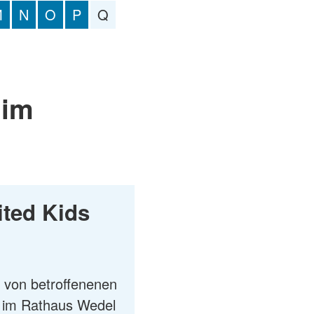
M
N
O
P
Q
 im
ited Kids
 von betroffenenen
g im Rathaus Wedel