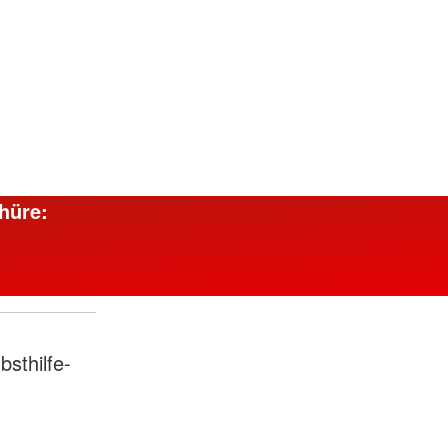
hüre:
bsthilfe-