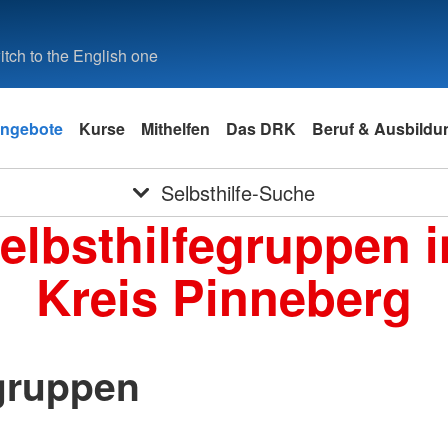
tch to the English one
ngebote
Kurse
Mithelfen
Das DRK
Beruf & Ausbildu
Selbsthilfe-Suche
elbsthilfegruppen 
Kreis Pinneberg
gruppen