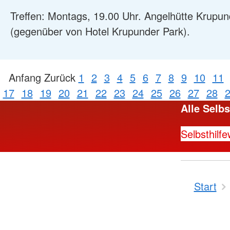
Treffen: Montags, 19.00 Uhr. Angelhütte Krupu
(gegenüber von Hotel Krupunder Park).
Anfang
Zurück
1
2
3
4
5
6
7
8
9
10
11
17
18
19
20
21
22
23
24
25
26
27
28
Alle Selb
Selbsthilf
Start