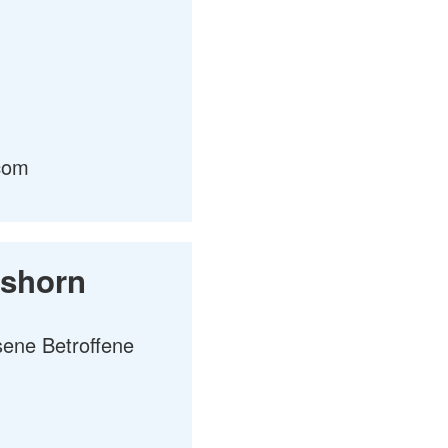
.com
mshorn
ene Betroffene